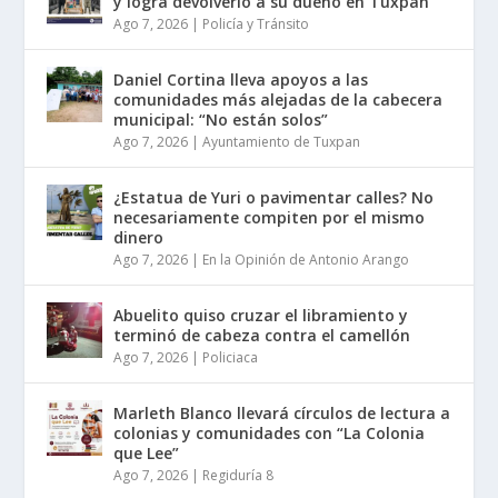
y logra devolverlo a su dueño en Tuxpan
Ago 7, 2026
|
Policía y Tránsito
Daniel Cortina lleva apoyos a las
comunidades más alejadas de la cabecera
municipal: “No están solos”
Ago 7, 2026
|
Ayuntamiento de Tuxpan
¿Estatua de Yuri o pavimentar calles? No
necesariamente compiten por el mismo
dinero
Ago 7, 2026
|
En la Opinión de Antonio Arango
Abuelito quiso cruzar el libramiento y
terminó de cabeza contra el camellón
Ago 7, 2026
|
Policiaca
Marleth Blanco llevará círculos de lectura a
colonias y comunidades con “La Colonia
que Lee”
Ago 7, 2026
|
Regiduría 8