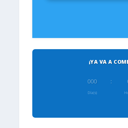
¡YA VA A COM
000
:
Día(s)
Ho