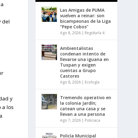
da
Las Amigas de PUMA
vuelven a reinar: son
y del
bicampeonas de la Liga
“Pepe Cobos”
Ago 8, 2026
|
Regiduría 4
Ambientalistas
condenan intento de
llevarse una iguana en
Tuxpan y exigen
cuentas a Grupo
or
Castores
Ago 8, 2026
|
Ecología
Tremendo operativo en
idad y
la colonia Jardín;
 a los
catean una casa y se
llevan a una persona
la
Ago 7, 2026
|
Policiaca
Policía Municipal