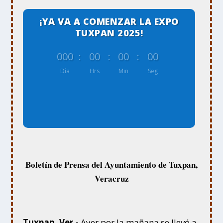
¡YA VA A COMENZAR LA EXPO
TUXPAN 2025!
000
:
00
:
00
:
00
Día
Hrs
Min
Seg
Boletín de Prensa del Ayuntamiento de Tuxpan,
Veracruz
Tuxpan, Ver.-
Ayer por la mañana se llevó a