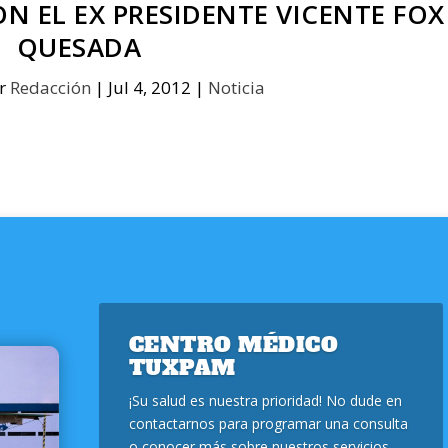
ON EL EX PRESIDENTE VICENTE FOX
QUESADA
or
Redacción
|
Jul 4, 2012
|
Noticia
CENTRO MÉDICO
TUXPAM
¡Su salud es nuestra prioridad! No dude en
contactarnos para programar una consulta
o conocer más sobre nuestros servicios.