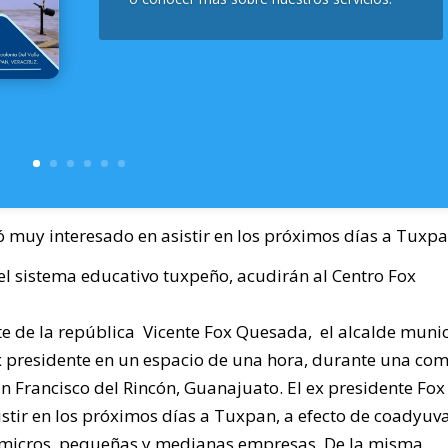
ó muy interesado en asistir en los próximos días a Tuxp
l sistema educativo tuxpeño, acudirán al Centro Fox
nte de la república Vicente Fox Quesada, el alcalde muni
 ex presidente en un espacio de una hora, durante una co
n Francisco del Rincón, Guanajuato. El ex presidente Fox
tir en los próximos días a Tuxpan, a efecto de coadyuva
as micros, pequeñas y medianas empresas. De la misma