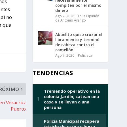
necesariamente
ños
compiten por el mismo
entes
dinero
Ago 7, 2026
|
En la Opinión
al no
de Antonio Arango
s que
Abuelito quiso cruzar el
libramiento y terminó
de cabeza contra el
camellón
Ago 7, 2026
|
Policiaca
TENDENCIAS
RÓXIMO
 en Veracruz
Puerto