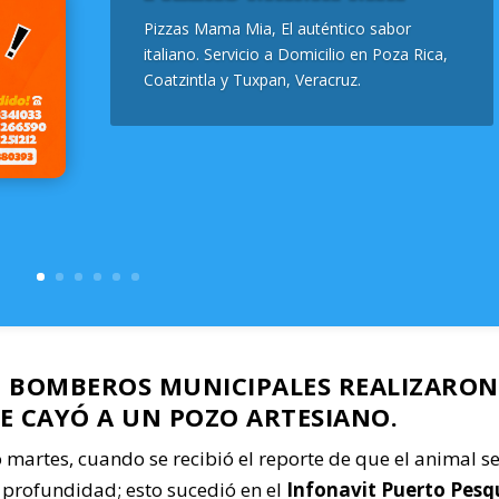
Pizzas Mama Mia, El auténtico sabor
italiano. Servicio a Domicilio en Poza Rica,
Coatzintla y Tuxpan, Veracruz.
E BOMBEROS MUNICIPALES REALIZARON
E CAYÓ A UN POZO ARTESIANO.
 martes, cuando se recibió el reporte de que el animal se
 profundidad; esto sucedió en el
Infonavit Puerto Pesq