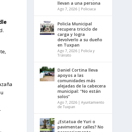
llevan a una persona
Ago 7, 2026
|
Policiaca
dle
Policía Municipal
recupera triciclo de
d.
carga y logra
devolverlo a su dueño
en Tuxpan
te,
Ago 7, 2026
|
Policía y
Tránsito
Daniel Cortina lleva
apoyos a las
comunidades más
azaña
alejadas de la cabecera
municipal: “No están
su
solos”
Ago 7, 2026
|
Ayuntamiento
de Tuxpan
.
¿Estatua de Yuri o
pavimentar calles? No