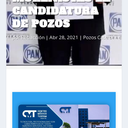
CANDIDATURA
DE POZOS
por
Redacción
|
Abr 28, 2021
|
Pozos Castro