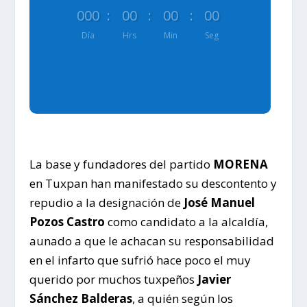
000
:
00
:
00
:
00
Día
Hrs
Min
Seg
La base y fundadores del partido
MORENA
en Tuxpan han manifestado su descontento y
repudio a la designación de
José Manuel
Pozos Castro
como candidato a la alcaldía,
aunado a que le achacan su responsabilidad
en el infarto que sufrió hace poco el muy
querido por muchos tuxpeños
Javier
Sánchez Balderas
, a quién según los