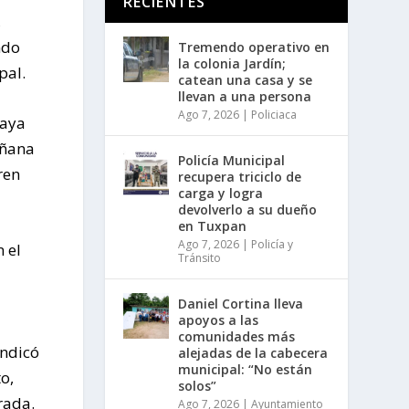
RECIENTES
,
ndo
Tremendo operativo en
la colonia Jardín;
pal.
catean una casa y se
llevan a una persona
Ago 7, 2026
|
Policiaca
laya
añana
Policía Municipal
ren
recupera triciclo de
carga y logra
devolverlo a su dueño
en Tuxpan
Ago 7, 2026
|
Policía y
 el
Tránsito
Daniel Cortina lleva
apoyos a las
comunidades más
indicó
alejadas de la cabecera
municipal: “No están
o,
solos”
rada.
Ago 7, 2026
|
Ayuntamiento