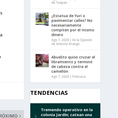
de Tuxpan
os
¿Estatua de Yuri o
pavimentar calles? No
necesariamente
compiten por el mismo
ra
dinero
Ago 7, 2026
|
En la Opinión
de Antonio Arango
n
Abuelito quiso cruzar el
libramiento y terminó
de cabeza contra el
camellón
Ago 7, 2026
|
Policiaca
TENDENCIAS
RÓXIMO