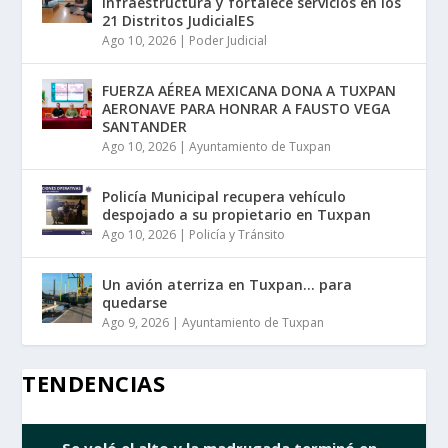
infraestructura y fortalece servicios en los
21 Distritos JudicialES
Ago 10, 2026
|
Poder Judicial
FUERZA AÉREA MEXICANA DONA A TUXPAN
AERONAVE PARA HONRAR A FAUSTO VEGA
SANTANDER
Ago 10, 2026
|
Ayuntamiento de Tuxpan
Policía Municipal recupera vehículo
despojado a su propietario en Tuxpan
Ago 10, 2026
|
Policía y Tránsito
Un avión aterriza en Tuxpan… para
quedarse
Ago 9, 2026
|
Ayuntamiento de Tuxpan
TENDENCIAS