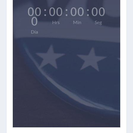
00
:
00
:
00
:
00
0
Hrs
Min
Seg
Día