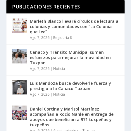
PUBLICACIONES RECIENTES
Marleth Blanco llevará círculos de lectura a
colonias y comunidades con “La Colonia
que Lee”
Ago 7, 2026
|
Regiduría 8
Canaco y Tránsito Municipal suman
esfuerzos para mejorar la movilidad en
Tuxpan
Ago 7, 2026
|
Noticia
Luis Mendoza busca devolverle fuerza y
prestigio a la Canaco Tuxpan
Ago 7, 2026
|
Noticia
Daniel Cortina y Marisol Martínez
acompañan a Rocío Nahle en entrega de
apoyos que benefician a 971 tuxpeñas y
tuxpeños
Ago 6, 2026
|
Ayuntamiento de Tuxpan