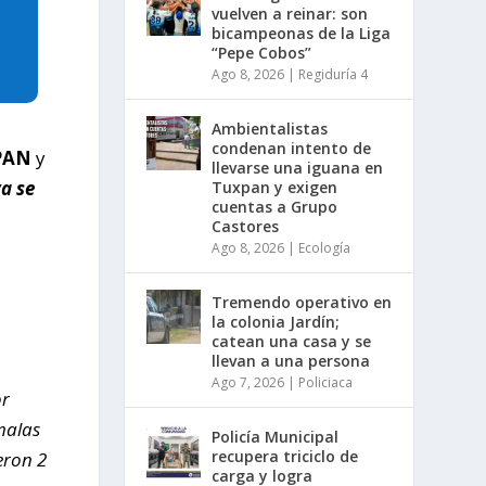
vuelven a reinar: son
bicampeonas de la Liga
“Pepe Cobos”
Ago 8, 2026
|
Regiduría 4
Ambientalistas
condenan intento de
PAN
y
llevarse una iguana en
ya se
Tuxpan y exigen
cuentas a Grupo
Castores
Ago 8, 2026
|
Ecología
Tremendo operativo en
la colonia Jardín;
catean una casa y se
llevan a una persona
Ago 7, 2026
|
Policiaca
or
malas
Policía Municipal
recupera triciclo de
eron 2
carga y logra