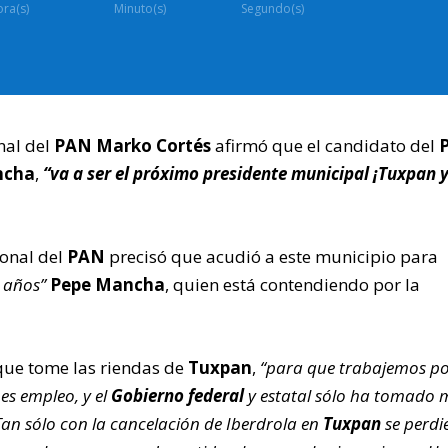
ra(s)
Minuto(s)
Segundo(s)
nal del
PAN Marko Cortés
afirmó que el candidato del
ncha
,
“va a ser el próximo presidente municipal ¡Tuxpan 
ional del
PAN
precisó que acudió a este municipio para
 años”
Pepe Mancha
, quien está contendiendo por la
que tome las riendas de
Tuxpan
,
“para que trabajemos p
es empleo, y el
Gobierno federal
y estatal sólo ha tomado 
Tan sólo con la cancelación de Iberdrola en
Tuxpan
se perdi