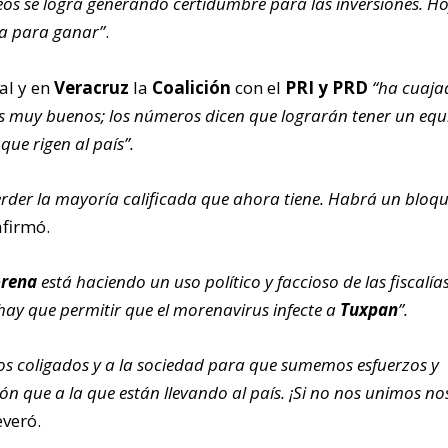
eos se logra generando certidumbre para las inversiones. H
a para ganar”
.
al y en
Veracruz
la
Coalición
con el
PRI y PRD
“ha cuaja
s muy buenos; los números dicen que lograrán tener un equi
que rigen al país”.
rder la mayoría calificada que ahora tiene. Habrá un bloq
afirmó.
rena
está haciendo un uso político y faccioso de las fiscalías
hay que permitir que el morenavirus infecte a
Tuxpan
”.
dos coligados y a la sociedad para que sumemos esfuerzos y
ión que a la que están llevando al país. ¡Si no nos unimos no
veró.