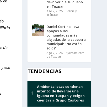
oy en
devolverlo a su dueño
en Tuxpan
Ago 7, 2026
|
Policía y
Tránsito
do
Daniel Cortina lleva
librio
apoyos a las
comunidades más
alejadas de la cabecera
municipal: “No están
ue de
solos”
Ago 7, 2026
|
Ayuntamiento
de Tuxpan
 y eso
TENDENCIAS
s