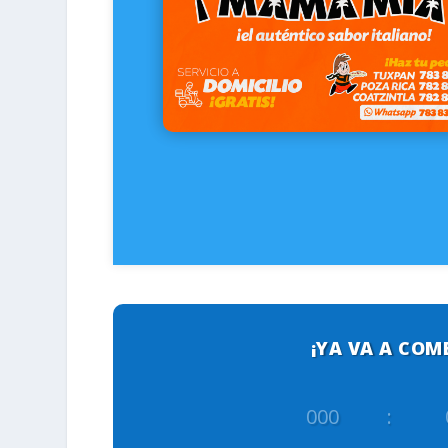
¡YA VA A COM
000
: