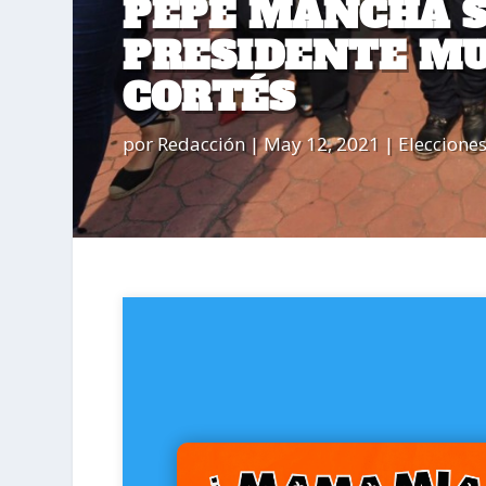
PEPE MANCHA S
PRESIDENTE MU
CORTÉS
por
Redacción
|
May 12, 2021
|
Eleccione