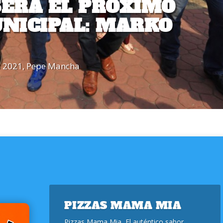
ERÁ EL PRÓXIMO
NICIPAL: MARKO
s 2021
,
Pepe Mancha
PIZZAS MAMA MIA
Pizzas Mama Mia, El auténtico sabor