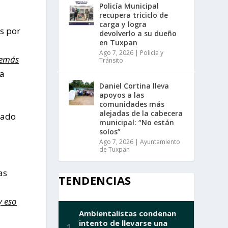
Policía Municipal
recupera triciclo de
carga y logra
s por
devolverlo a su dueño
en Tuxpan
Ago 7, 2026
|
Policía y
demás
Tránsito
la
Daniel Cortina lleva
apoyos a las
comunidades más
alejadas de la cabecera
rado
municipal: “No están
solos”
Ago 7, 2026
|
Ayuntamiento
de Tuxpan
as
TENDENCIAS
y eso