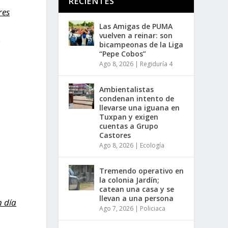
RECIENTES
res
Las Amigas de PUMA
vuelven a reinar: son
o
bicampeonas de la Liga
“Pepe Cobos”
Ago 8, 2026
|
Regiduría 4
Ambientalistas
condenan intento de
llevarse una iguana en
Tuxpan y exigen
cuentas a Grupo
Castores
Ago 8, 2026
|
Ecología
Tremendo operativo en
la colonia Jardín;
catean una casa y se
llevan a una persona
n día
Ago 7, 2026
|
Policiaca