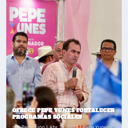
OFRECE PEPE YUNES FORTALECER
PROGRAMAS SOCIALES
por
Redacción
|
Abr 28, 2024
|
Pepe Yunes