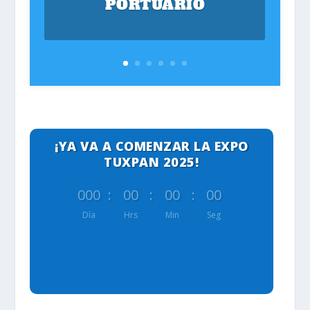
PORTUARIO
¡YA VA A COMENZAR LA EXPO
TUXPAN 2025!
000
:
00
:
00
:
00
Día
Hrs
Min
Seg