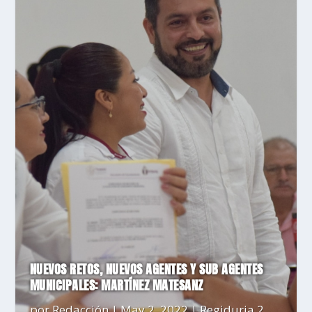
NUEVOS RETOS, NUEVOS AGENTES Y SUB AGENTES
MUNICIPALES: MARTÍNEZ MATESANZ
por
Redacción
|
May 2, 2022
|
Regiduria 2