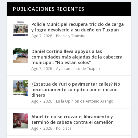
PUBLICACIONES RECIENTES
Policía Municipal recupera triciclo de carga
y logra devolverlo a su dueño en Tuxpan
Ago 7, 2026
|
Policía y Tránsito
Daniel Cortina lleva apoyos a las
comunidades más alejadas de la cabecera
municipal: “No están solos”
Ago 7, 2026
|
Ayuntamiento de Tuxpan
¿Estatua de Yuri o pavimentar calles? No
necesariamente compiten por el mismo
dinero
Ago 7, 2026
|
En la Opinión de Antonio Arango
Abuelito quiso cruzar el libramiento y
terminó de cabeza contra el camellón
Ago 7, 2026
|
Policiaca