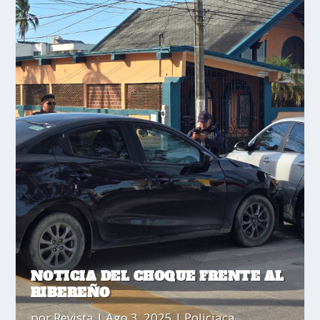
NOTICIA DEL CHOQUE FRENTE AL
RIBEREÑO
por
Revista
|
Ago 3, 2025
|
Policiaca