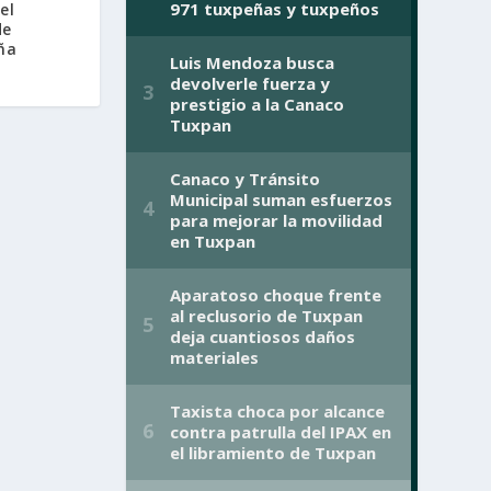
el
de
ña