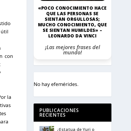
l
«POCO CONOCIMIENTO HACE
QUE LAS PERSONAS SE
SIENTAN ORGULLOSAS;
stido
MUCHO CONOCIMIENTO, QUE
SE SIENTAN HUMILDES» –
útil
LEONARDO DA VINCI
¡Las mejores frases del
n
mundo!
on con
x
y
No hay efemérides.
Por la
tivas
PUBLICACIONES
ntes
RECIENTES
hara
¿Estatua de Yuri o