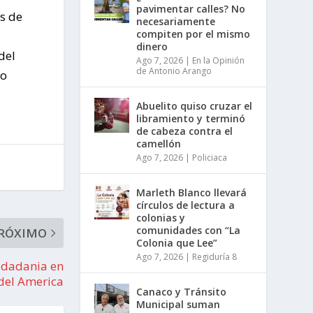
pavimentar calles? No
es de
necesariamente
compiten por el mismo
dinero
del
Ago 7, 2026
|
En la Opinión
de Antonio Arango
ro
Abuelito quiso cruzar el
libramiento y terminó
de cabeza contra el
camellón
Ago 7, 2026
|
Policiaca
Marleth Blanco llevará
círculos de lectura a
colonias y
comunidades con “La
RÓXIMO
Colonia que Lee”
Ago 7, 2026
|
Regiduría 8
udadania en
 del America
Canaco y Tránsito
Municipal suman