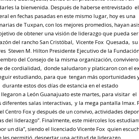
darles la bienvenida. Después de haberse entrevistado e
eral en fechas pasadas en este mismo lugar, hoy es una
marias de Tuxpan, con los mejores promedios, hayan asi
objetivo de obtener una visión de liderazgo que pueda ser 
razón del rancho San Cristóbal, Vicente Fox Quesada, su
es Steven M. Hilton Presidente Ejecutivo de la Fundació
 miembro del Consejo de la misma organización, convivier
 de cordialidad, donde saludaron y platicaron con el e
 seguir estudiando, para que tengan más oportunidades 
durante estos dos días de estancia en el estado
llegaron a León Guanajuato este martes, para visitar el
 diferentes salas interactivas, y la mega pantalla Imax. 
del Centro Fox y después de un convivo, actividades depor
s del liderazgo”. Finalmente, este miércoles los estudia
 por un día”, siendo el licenciado Vicente Fox quien escuc
e les permitió despertar una actitud de liderazgo,