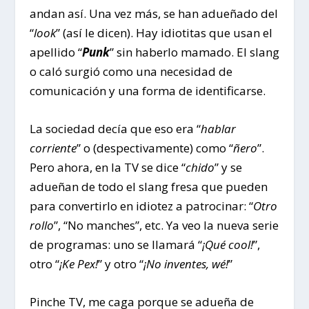
andan así. Una vez más, se han adueñado del
“
look
” (así le dicen). Hay idiotitas que usan el
apellido “
Punk
” sin haberlo mamado. El slang
o caló surgió como una necesidad de
comunicación y una forma de identificarse.
La sociedad decía que eso era “
hablar
corriente
” o (despectivamente) como “
ñero
”.
Pero ahora, en la TV se dice “
chido
” y se
adueñan de todo el slang fresa que pueden
para convertirlo en idiotez a patrocinar: “
Otro
rollo
”, “No manches”, etc. Ya veo la nueva serie
de programas: uno se llamará “
¡Qué cool!
”,
otro “
¡Ke Pex!
” y otro “
¡No inventes, wé!
”
Pinche TV, me caga porque se adueña de