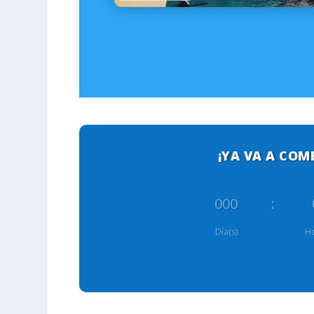
¡YA VA A COM
000
:
Día(s)
Ho