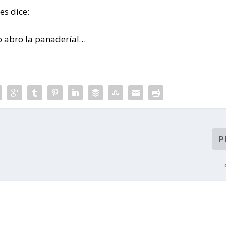
es dice:
o abro la panadería!…
P