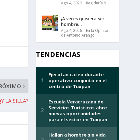
Ago 4, 2026
|
Regiduría 8
¡A veces quisiera ser
hombre…
Ago 4, 2026
|
En la Opinión
de Antonio Arango
TENDENCIAS
RÓXIMO
¿Y LA SILLA?