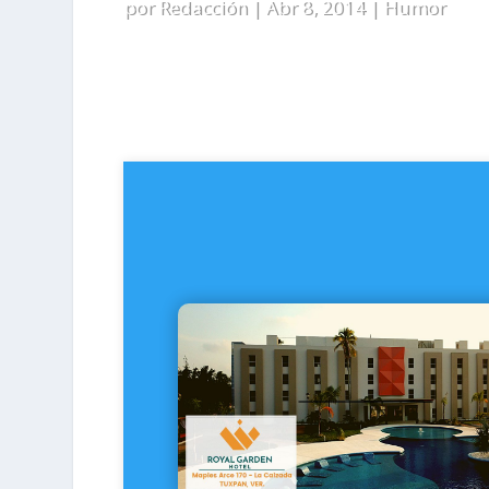
por
Redacción
|
Abr 8, 2014
|
Humor