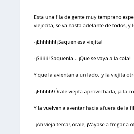
Esta una fila de gente muy temprano espe
viejecita, se va hasta adelante de todos, y 
-¡Ehhhhh! ¡Saquen esa viejita!
-¡Siiiiii! Saquenla… ¡Que se vaya a la cola!
Y que la avientan a un lado, y la viejita ot
-¡Ehhhh! Órale viejita aprovechada, ¡a la c
Y la vuelven a aventar hacia afuera de la fi
-¡Ah vieja terca!, órale, ¡Váyase a fregar a