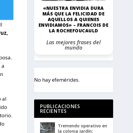
«NUESTRA ENVIDIA DURA
MÁS QUE LA FELICIDAD DE
AQUELLOS A QUIENES
ll
ENVIDIAMOS» – FRANCOIS DE
LA ROCHEFOUCAULD
ruz,
Las mejores frases del
mundo
sposa.
 a
en
No hay efemérides.
 al
PUBLICACIONES
tido
RECIENTES
torio.
do
Tremendo operativo en
la colonia Jardín;