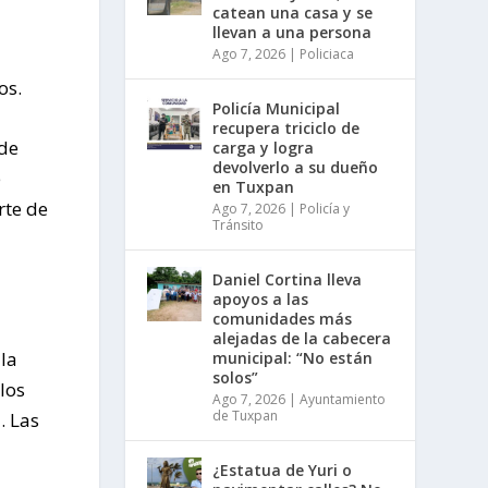
catean una casa y se
llevan a una persona
Ago 7, 2026
|
Policiaca
os.
Policía Municipal
recupera triciclo de
 de
carga y logra
devolverlo a su dueño
e
en Tuxpan
rte de
Ago 7, 2026
|
Policía y
Tránsito
Daniel Cortina lleva
apoyos a las
comunidades más
alejadas de la cabecera
 la
municipal: “No están
solos”
los
Ago 7, 2026
|
Ayuntamiento
de Tuxpan
. Las
¿Estatua de Yuri o