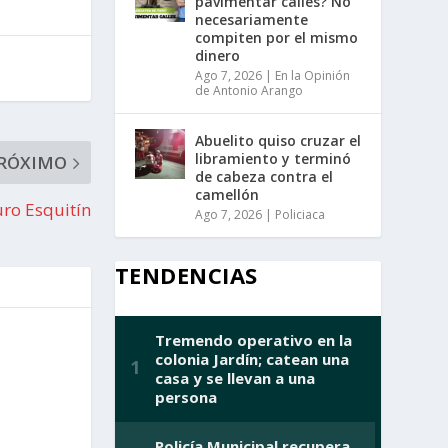
pavimentar calles? No
necesariamente
compiten por el mismo
dinero
Ago 7, 2026
|
En la Opinión
de Antonio Arango
Abuelito quiso cruzar el
libramiento y terminó
RÓXIMO
de cabeza contra el
camellón
uro Esquitín
Ago 7, 2026
|
Policiaca
TENDENCIAS