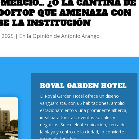
MERCIO… ¿O LA CANTINA DE
ROOFTOP QUE AMENAZA CON
E LA INSTITUCIÓN
, 2025
|
En la Opinión de Antonio Arango
ROYAL GARDEN HOTEL
El Royal Garden Hotel ofrece un diseño
vanguardista, con 66 habitaciones, amplio
estacionamiento y una prominente alberca,
ideal para turistas, eventos sociales y
negocios. Su excelente ubicación, cerca de
la playa y centro de la ciudad, lo convierte
en un eje turístico.