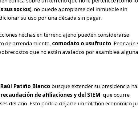
ien edifica sobre un terreno que no le pertenece (como lo
s sus socios
), no puede apropiarse del inmueble sin
icionar su uso por una década sin pagar.
rucciones hechas en terreno ajeno pueden considerarse
ato de arrendamiento,
comodato o usufructo
. Peor aún s
sobrecostos que no están avalados por asamblea alguna
e
Raúl Patiño Blanco
busque extender su presidencia ha
a recaudación de afiliaciones y del SIEM
, que ocurre
es del año. Esto podría dejarle un colchón económico ju