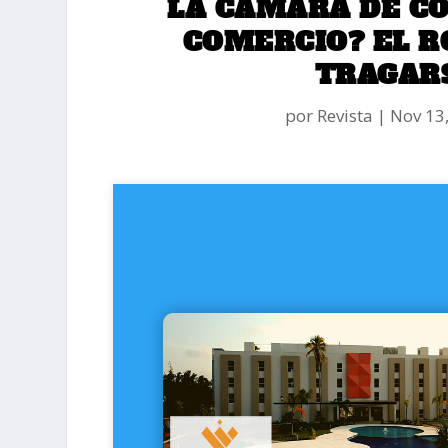
LA CÁMARA DE CO
COMERCIO? EL 
TRAGARS
por
Revista
|
Nov 13