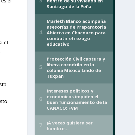
 es el
i el
.
sta
sto