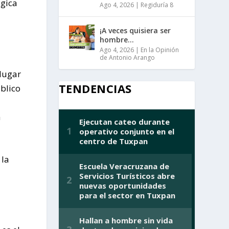
ógica
Ago 4, 2026
|
Regiduría 8
¡A veces quisiera ser
hombre…
Ago 4, 2026
|
En la Opinión
de Antonio Arango
 lugar
TENDENCIAS
úblico
a
 la