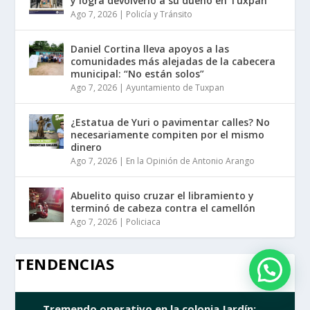
y logra devolverlo a su dueño en Tuxpan
Ago 7, 2026
|
Policía y Tránsito
Daniel Cortina lleva apoyos a las
comunidades más alejadas de la cabecera
municipal: “No están solos”
Ago 7, 2026
|
Ayuntamiento de Tuxpan
¿Estatua de Yuri o pavimentar calles? No
necesariamente compiten por el mismo
dinero
Ago 7, 2026
|
En la Opinión de Antonio Arango
Abuelito quiso cruzar el libramiento y
terminó de cabeza contra el camellón
Ago 7, 2026
|
Policiaca
TENDENCIAS