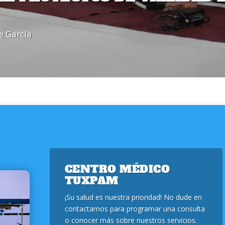
e García
CENTRO MÉDICO
TUXPAM
¡Su salud es nuestra prioridad! No dude en
contactarnos para programar una consulta
o conocer más sobre nuestros servicios.