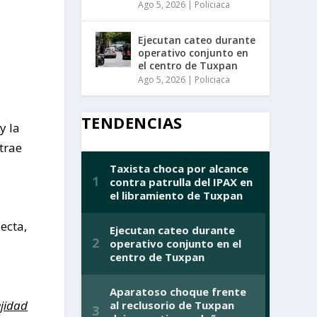
Ago 5, 2026
|
Policiaca
Ejecutan cateo durante
operativo conjunto en
el centro de Tuxpan
Ago 5, 2026
|
Policiaca
TENDENCIAS
y la
trae
ecta,
ejidad