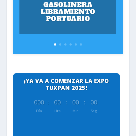
GASOLINERA
LIBRAMIENTO
PORTUARIO
¡YA VA A COMENZAR LA EXPO
TUXPAN 2025!
000
:
00
:
00
:
00
Día
Hrs
Min
Seg