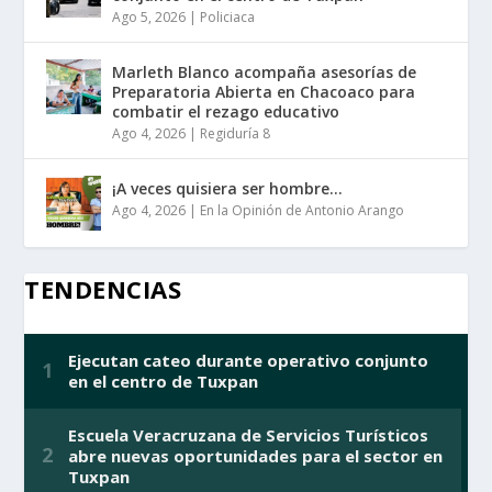
Ago 5, 2026
|
Policiaca
Marleth Blanco acompaña asesorías de
Preparatoria Abierta en Chacoaco para
combatir el rezago educativo
Ago 4, 2026
|
Regiduría 8
¡A veces quisiera ser hombre…
Ago 4, 2026
|
En la Opinión de Antonio Arango
TENDENCIAS