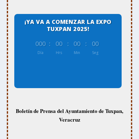
¡YA VA A COMENZAR LA EXPO
TUXPAN 2025!
000
:
00
:
00
:
00
Día
Hrs
Min
Seg
Boletín de Prensa del Ayuntamiento de Tuxpan,
Veracruz