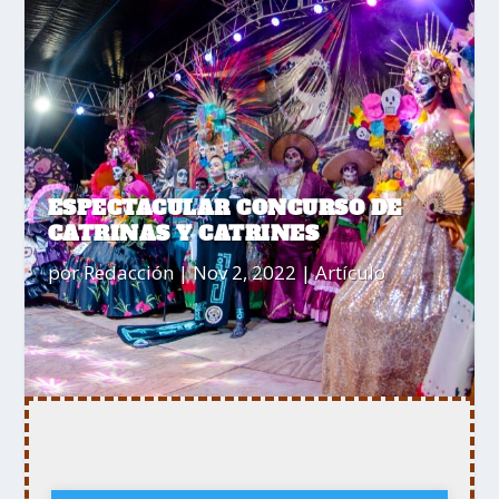
ESPECTACULAR CONCURSO DE
CATRINAS Y CATRINES
por
Redacción
|
Nov 2, 2022
|
Artículo