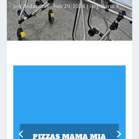
por
Redacción
|
Feb 29, 2024
|
Regiduría 4
PIZZAS MAMA MIA