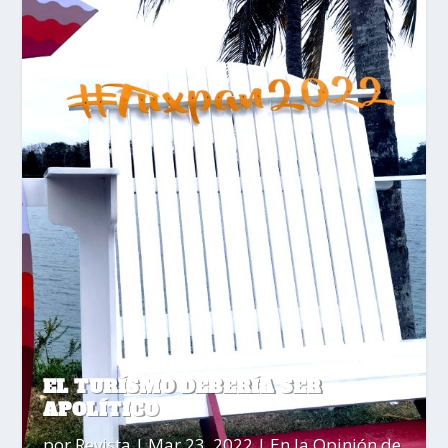
EL TURÍSMO DEBERÍA SER
APOLÍTICO
por
Revista
|
Mar 23, 2022
|
En la Opinión de