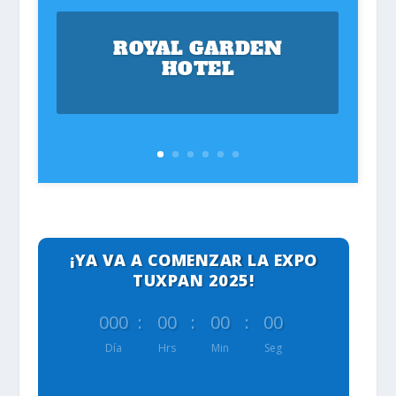
ROYAL GARDEN
HOTEL
¡YA VA A COMENZAR LA EXPO
TUXPAN 2025!
000
:
00
:
00
:
00
Día
Hrs
Min
Seg