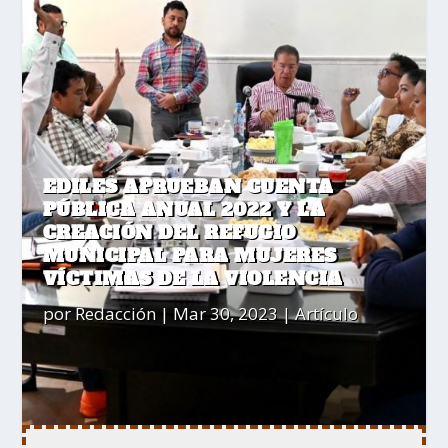
EDILES APRUEBAN CUENTA
PÚBLICA ANUAL 2022 Y LA
CREACIÓN DEL REFUGIO
MUNICIPAL PARA MUJERES
VÍCTIMAS DE LA VIOLENCIA
por
Redacción
|
Mar 30, 2023
|
Artículo