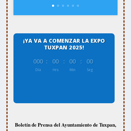
¡YA VA A COMENZAR LA EXPO
TUXPAN 2025!
000
:
00
:
00
:
00
Día
Hrs
Min
Seg
Boletín de Prensa del Ayuntamiento de Tuxpan,