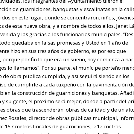
vidades, los integrantes del Ayuntamiento dieron el
ción de guarniciones, banquetas y escalinatas en la call
dos en este lugar, donde se concentraron, niños, jóvenes
s de esta nueva obra, y a nombre de todos ellos, Janet L
enida y las gracias a los funcionarios municipales. “De
 todo quedaba en falsas promesas y Usted en 1 año de
nte hizo en sus tres años de gobierno, es por eso que
a, porque por fin lo que era un sueño, hoy comienza a ha
igos lo llamamos”. Por su parte, el munícipe porteño men
o de obra pública cumplida, y así seguirá siendo en los
so de cumplirle a cada tuxpeño con la pavimentación d
 o bien la construcción de guarniciones y banquetas. Añadi
y su gente, el próximo será mejor, donde a partir del p
s obras que trascenderán, obras de calidad y de un alt
hez Rosales, director de obras públicas municipal, infor
de 157 metros lineales de guarniciones, 212 metros