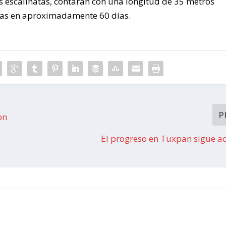
 escalinatas, contarán con una longitud de 35 metros
gadas en aproximadamente 60 días.
P
on
El progreso en Tuxpan sigue ad