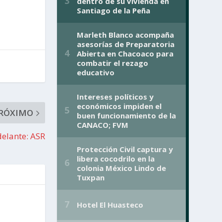
RÓXIMO
elante: ASR