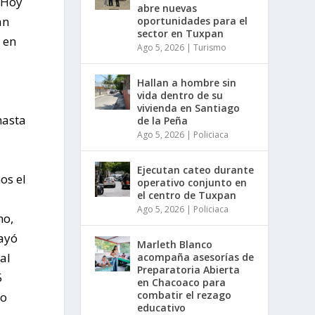
“Hoy
abre nuevas
an
oportunidades para el
sector en Tuxpan
 en
Ago 5, 2026
|
Turismo
Hallan a hombre sin
vida dentro de su
vivienda en Santiago
hasta
de la Peña
Ago 5, 2026
|
Policiaca
Ejecutan cateo durante
os el
operativo conjunto en
el centro de Tuxpan
Ago 5, 2026
|
Policiaca
no,
rayó
Marleth Blanco
al
acompaña asesorías de
Preparatoria Abierta
5
en Chacoaco para
combatir el rezago
do
educativo