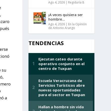
Ago 4, 2026
|
Regiduría 8
e
,
¡A veces quisiera ser
hombre…
ázaro
Ago 4, 2026
|
En la Opinión
spués
de Antonio Arango
TENDENCIAS
cerse
cionó
e su
ó,
rimero
o
mó a