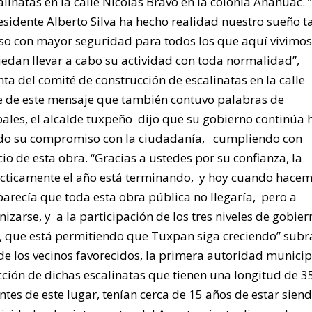
inatas en la calle Nicolás Bravo en la colonia Anáhuac. 
sidente Alberto Silva ha hecho realidad nuestro sueño t
eso con mayor seguridad para todos los que aquí vivimos
uedan llevar a cabo su actividad con toda normalidad”,
ta del comité de construcción de escalinatas en la calle
 de este mensaje que también contuvo palabras de
ales, el alcalde tuxpeño dijo que su gobierno continúa 
ando su compromiso con la ciudadanía, cumpliendo con
io de esta obra. “Gracias a ustedes por su confianza, la
rácticamente el año está terminando, y hoy cuando hacem
arecía que toda esta obra pública no llegaría, pero a
zarse, y a la participación de los tres niveles de gobier
, que está permitiendo que Tuxpan siga creciendo” sub
e los vecinos favorecidos, la primera autoridad municip
cción de dichas escalinatas que tienen una longitud de 3
ntes de este lugar, tenían cerca de 15 años de estar sien