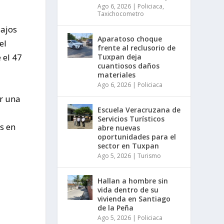
Ago 6, 2026
|
Policiaca
,
Taxichocometro
ajos
Aparatoso choque
el
frente al reclusorio de
 el 47
Tuxpan deja
cuantiosos daños
materiales
Ago 6, 2026
|
Policiaca
er una
Escuela Veracruzana de
Servicios Turísticos
s en
abre nuevas
oportunidades para el
sector en Tuxpan
Ago 5, 2026
|
Turismo
Hallan a hombre sin
vida dentro de su
vivienda en Santiago
de la Peña
Ago 5, 2026
|
Policiaca