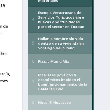
 16
ón de
e
chos
arcía,
eses.