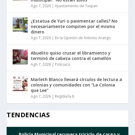
Ago 7, 2026
|
Ayuntamiento de Tuxpan
¿Estatua de Yuri o pavimentar calles? No
necesariamente compiten por el mismo
dinero
Ago 7, 2026
|
En la Opinión de Antonio Arango
Abuelito quiso cruzar el libramiento y
terminó de cabeza contra el camellón
Ago 7, 2026
|
Policiaca
Marleth Blanco llevará círculos de lectura a
colonias y comunidades con “La Colonia
que Lee”
Ago 7, 2026
|
Regiduría 8
TENDENCIAS