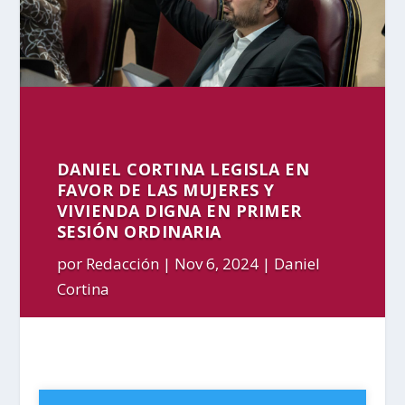
DANIEL CORTINA LEGISLA EN
FAVOR DE LAS MUJERES Y
VIVIENDA DIGNA EN PRIMER
SESIÓN ORDINARIA
por
Redacción
Nov 6, 2024
Daniel
Cortina