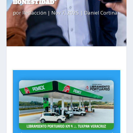
HONESTIDAD”
por
Redacción
|
Nov 7, 2025
|
Daniel Cortina