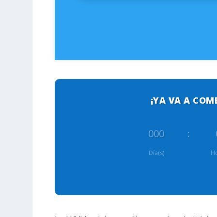
¡YA VA A COM
000
:
Día(s)
Ho