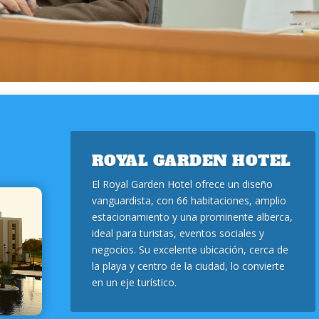
ROYAL GARDEN HOTEL
El Royal Garden Hotel ofrece un diseño
vanguardista, con 66 habitaciones, amplio
estacionamiento y una prominente alberca,
ideal para turistas, eventos sociales y
negocios. Su excelente ubicación, cerca de
la playa y centro de la ciudad, lo convierte
en un eje turístico.