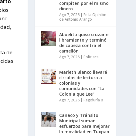
uarto
compiten por el mismo
dinero
pios
Ago 7, 2026
|
En la Opinión
 año
de Antonio Arango
idad,
Abuelito quiso cruzar el
libramiento y terminó
de cabeza contra el
camellón
nta de
Ago 7, 2026
|
Policiaca
ecidas
Marleth Blanco llevará
círculos de lectura a
colonias y
comunidades con “La
Colonia que Lee”
Ago 7, 2026
|
Regiduría 8
Canaco y Tránsito
Municipal suman
esfuerzos para mejorar
la movilidad en Tuxpan