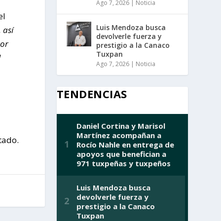
Ago 7, 2026
|
Noticia
el
Luis Mendoza busca
 así
devolverle fuerza y
por
prestigio a la Canaco
Tuxpan
l
Ago 7, 2026
|
Noticia
TENDENCIAS
tado.