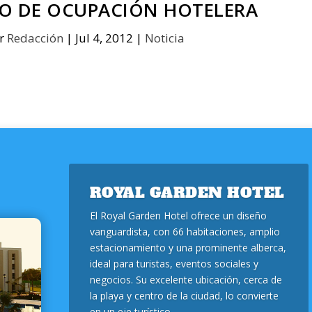
TO DE OCUPACIÓN HOTELERA
or
Redacción
|
Jul 4, 2012
|
Noticia
ROYAL GARDEN HOTEL
El Royal Garden Hotel ofrece un diseño
vanguardista, con 66 habitaciones, amplio
estacionamiento y una prominente alberca,
ideal para turistas, eventos sociales y
negocios. Su excelente ubicación, cerca de
la playa y centro de la ciudad, lo convierte
en un eje turístico.