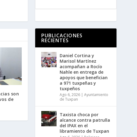
PUBLICACIONES
RECIENTES
Daniel Cortina y
Marisol Martínez
acompañan a Rocío
Nahle en entrega de
apoyos que benefician
a 971 tuxpeñas y
tuxpeños
cias son
Ago 6, 2026
|
Ayuntamiento
vos de
de Tuxpan
Taxista choca por
alcance contra patrulla
del IPAX en el
libramiento de Tuxpan