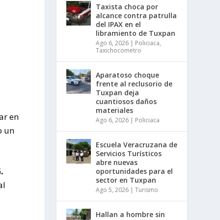
Taxista choca por
alcance contra patrulla
del IPAX en el
libramiento de Tuxpan
Ago 6, 2026
|
Policiaca
,
Taxichocometro
Aparatoso choque
frente al reclusorio de
Tuxpan deja
cuantiosos daños
materiales
ar en
Ago 6, 2026
|
Policiaca
o un
Escuela Veracruzana de
Servicios Turísticos
abre nuevas
.
oportunidades para el
sector en Tuxpan
al
Ago 5, 2026
|
Turismo
Hallan a hombre sin