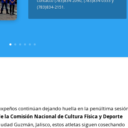
contacto (783)834-2090, (783)834-0353 y
(783)834-2151.
uxpeños continúan dejando huella en la penúltima sesió
e la Comisión Nacional de Cultura Física y Deporte
Ciudad Guzmán, Jalisco, estos atletas siguen cosechando