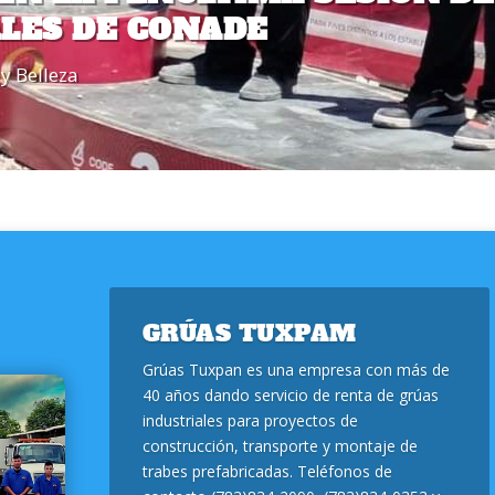
ALES DE CONADE
y Belleza
GRÚAS TUXPAM
Grúas Tuxpan es una empresa con más de
40 años dando servicio de renta de grúas
industriales para proyectos de
construcción, transporte y montaje de
trabes prefabricadas. Teléfonos de