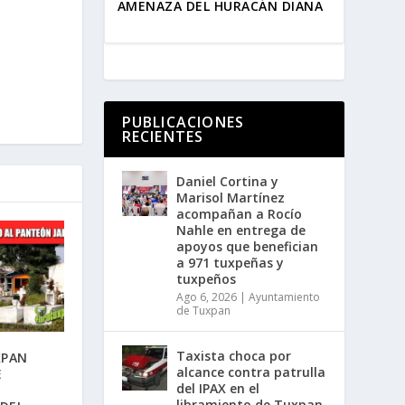
AMENAZA DEL HURACÁN DIANA
PUBLICACIONES
RECIENTES
Daniel Cortina y
Marisol Martínez
acompañan a Rocío
Nahle en entrega de
apoyos que benefician
a 971 tuxpeñas y
tuxpeños
Ago 6, 2026
|
Ayuntamiento
de Tuxpan
Taxista choca por
XPAN
alcance contra patrulla
E
del IPAX en el
libramiento de Tuxpan