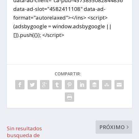
data-ad-client="ca-pub-4573855082844836"
data-ad-slot="4582411108" data-ad-
format="autorelaxed"></ins> <script>
(adsbygoogle = window.adsbygoogle ||
[]).push({}); </script>
COMPARTIR:
PRÓXIMO
Sin resultados
busqueda de